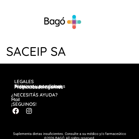
SACEIP SA
LEGALES
Términos y condiciones
Política de privacidad
Preguntas frecuentes
Promociones vigentes
¿NECESITÁS AYUDA?
Mail
¡SEGUINOS!
Suplementa dietas insuficientes. Consulte a su médico y/o farmaceútico
©2026 BAGÓ, All rights reserved.