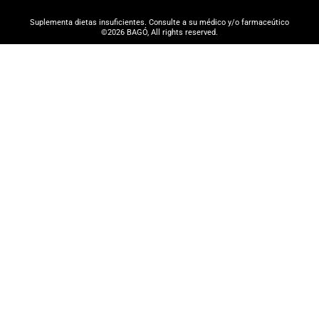
Suplementa dietas insuficientes. Consulte a su médico y/o farmaceútico
©2026 BAGÓ, All rights reserved.