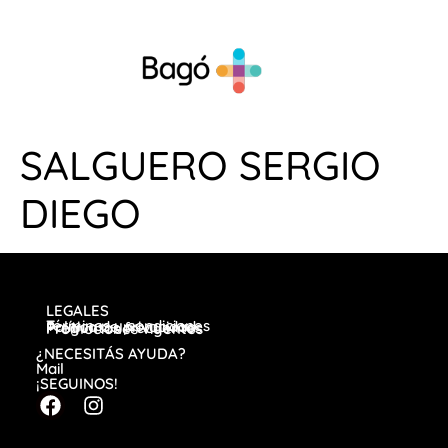
SALGUERO SERGIO
DIEGO
LEGALES
Términos y condiciones
Política de privacidad
Preguntas frecuentes
Promociones vigentes
¿NECESITÁS AYUDA?
Mail
¡SEGUINOS!