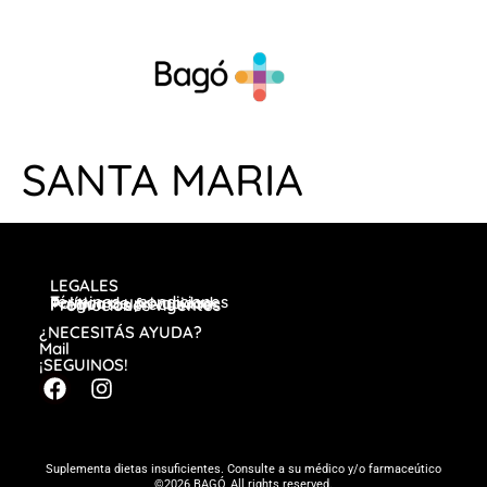
SANTA MARIA
LEGALES
Términos y condiciones
Política de privacidad
Preguntas frecuentes
Promociones vigentes
¿NECESITÁS AYUDA?
Mail
¡SEGUINOS!
Suplementa dietas insuficientes. Consulte a su médico y/o farmaceútico
©2026 BAGÓ, All rights reserved.