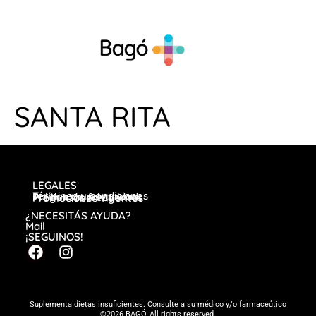
SANTA RITA
LEGALES
Términos y condiciones
Política de privacidad
Preguntas frecuentes
Promociones vigentes
¿NECESITÁS AYUDA?
Mail
¡SEGUINOS!
Suplementa dietas insuficientes. Consulte a su médico y/o farmaceútico
©2026 BAGÓ, All rights reserved.