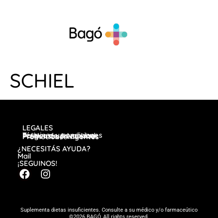
SCHIEL
LEGALES
Términos y condiciones
Política de privacidad
Preguntas frecuentes
Promociones vigentes
¿NECESITÁS AYUDA?
Mail
¡SEGUINOS!
Suplementa dietas insuficientes. Consulte a su médico y/o farmaceútico
©2026 BAGÓ, All rights reserved.