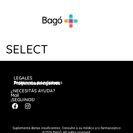
SELECT
LEGALES
Términos y condiciones
Política de privacidad
Preguntas frecuentes
Promociones vigentes
¿NECESITÁS AYUDA?
Mail
¡SEGUINOS!
Suplementa dietas insuficientes. Consulte a su médico y/o farmaceútico
©2026 BAGÓ, All rights reserved.