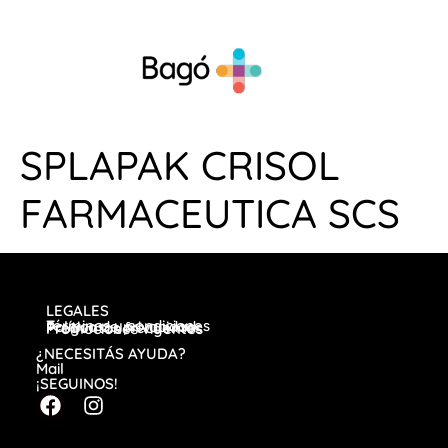
SPLAPAK CRISOL
FARMACEUTICA SCS
LEGALES
Términos y condiciones
Política de privacidad
Preguntas frecuentes
Promociones vigentes
¿NECESITÁS AYUDA?
Mail
¡SEGUINOS!