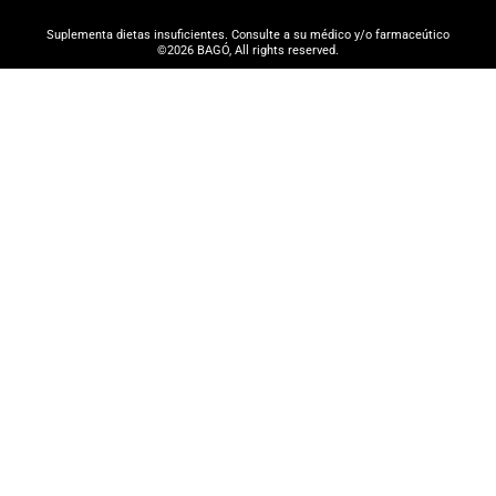
Suplementa dietas insuficientes. Consulte a su médico y/o farmaceútico
©2026 BAGÓ, All rights reserved.