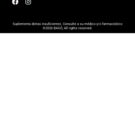
Suplementa dietas insuficientes. Consulte a su médico y/o farmaceútico
©2026 BAGÓ, All rights reserved.