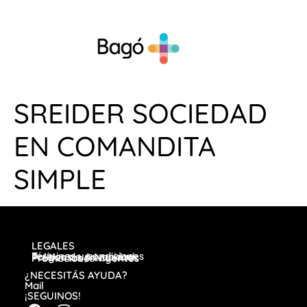
SREIDER SOCIEDAD
EN COMANDITA
SIMPLE
LEGALES
Términos y condiciones
Política de privacidad
Preguntas frecuentes
Promociones vigentes
¿NECESITÁS AYUDA?
Mail
¡SEGUINOS!