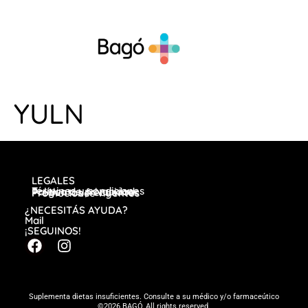
YULN
LEGALES
Términos y condiciones
Política de privacidad
Preguntas frecuentes
Promociones vigentes
¿NECESITÁS AYUDA?
Mail
¡SEGUINOS!
Suplementa dietas insuficientes. Consulte a su médico y/o farmaceútico
©2026 BAGÓ, All rights reserved.