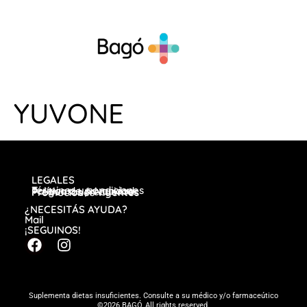
YUVONE
LEGALES
Términos y condiciones
Política de privacidad
Preguntas frecuentes
Promociones vigentes
¿NECESITÁS AYUDA?
Mail
¡SEGUINOS!
Suplementa dietas insuficientes. Consulte a su médico y/o farmaceútico
©2026 BAGÓ, All rights reserved.